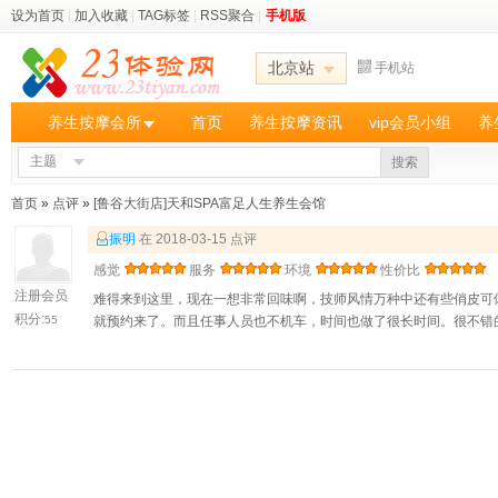
设为首页
|
加入收藏
|
TAG标签
|
RSS聚合
|
手机版
北京站
手机站
养生按摩会所
首页
养生按摩资讯
vip会员小组
养
主题
搜索
首页
»
点评
»
[鲁谷大街店]天和SPA富足人生养生会馆
振明
在 2018-03-15 点评
感觉
服务
环境
性价比
注册会员
难得来到这里，现在一想非常回味啊，技师风情万种中还有些俏皮可
积分:
55
就预约来了。而且任事人员也不机车，时间也做了很长时间。很不错