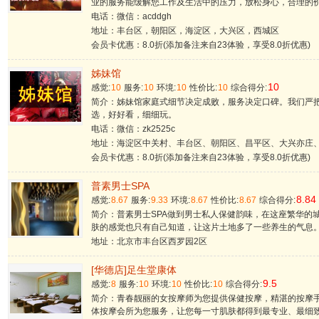
业的服务能缓解您工作及生活中的压力，放松身心，合理的
电话：微信：acddgh
地址：丰台区，朝阳区，海淀区，大兴区，西城区
会员卡优惠：8.0折(添加备注来自23体验，享受8.0折优惠)
姊妹馆
10
感觉:
10
服务:
10
环境:
10
性价比:
10
综合得分:
简介：姊妹馆家庭式细节决定成败，服务决定口碑。我们严
选，好好看，细细玩。
电话：微信：zk2525c
地址：海淀区中关村、丰台区、朝阳区、昌平区、大兴亦庄
会员卡优惠：8.0折(添加备注来自23体验，享受8.0折优惠)
普素男士SPA
8.84
感觉:
8.67
服务:
9.33
环境:
8.67
性价比:
8.67
综合得分:
简介：普素男士SPA做到男士私人保健韵味，在这座繁华的
肤的感觉也只有自己知道，让这片土地多了一些养生的气息
地址：北京市丰台区西罗园2区
[华德店]足生堂康体
9.5
感觉:
8
服务:
10
环境:
10
性价比:
10
综合得分:
简介：青春靓丽的女按摩师为您提供保健按摩，精湛的按摩
体按摩会所为您服务，让您每一寸肌肤都得到最专业、最细