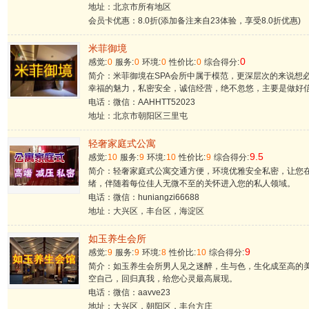
地址：北京市所有地区
会员卡优惠：8.0折(添加备注来自23体验，享受8.0折优惠)
米菲御境
0
感觉:
0
服务:
0
环境:
0
性价比:
0
综合得分:
简介：米菲御境在SPA会所中属于模范，更深层次的来说想
幸福的魅力，私密安全，诚信经营，绝不忽悠，主要是做好
电话：微信：AAHHTT52023
地址：北京市朝阳区三里屯
轻奢家庭式公寓
9.5
感觉:
10
服务:
9
环境:
10
性价比:
9
综合得分:
简介：轻奢家庭式公寓交通方便，环境优雅安全私密，让您
绪，伴随着每位佳人无微不至的关怀进入您的私人领域。
电话：微信：huniangzi66688
地址：大兴区，丰台区，海淀区
如玉养生会所
9
感觉:
9
服务:
9
环境:
8
性价比:
10
综合得分:
简介：如玉养生会所​男人见之迷醉，生与色，生化成至高的
空自己，回归真我，给您心灵最高展现。
电话：微信：aavve23
地址：大兴区，朝阳区，丰台方庄