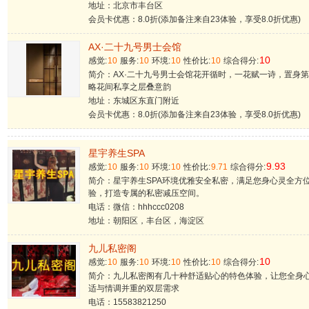
地址：北京市丰台区
会员卡优惠：8.0折(添加备注来自23体验，享受8.0折优惠)
AX·二十九号男士会馆
10
感觉:
10
服务:
10
环境:
10
性价比:
10
综合得分:
简介：AX·二十九号男士会馆花开循时，一花赋一诗，置身
略花间私享之层叠意韵
地址：东城区东直门附近
会员卡优惠：8.0折(添加备注来自23体验，享受8.0折优惠)
星宇养生SPA
9.93
感觉:
10
服务:
10
环境:
10
性价比:
9.71
综合得分:
简介：星宇养生SPA环境优雅安全私密，满足您身心灵全方
验，打造专属的私密减压空间。
电话：微信：hhhccc0208
地址：朝阳区，丰台区，海淀区
九儿私密阁
10
感觉:
10
服务:
10
环境:
10
性价比:
10
综合得分:
简介：九儿私密阁有几十种舒适贴心的特色体验，让您全身
适与情调并重的双层需求
电话：15583821250