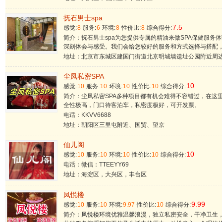
抚石男士spa
7.5
感觉:
8
服务:
6
环境:
8
性价比:
8
综合得分:
简介：抚石男士spa为您提供专属的精油来做SPA保健服务
深刻体会与感受。我们会给您较好的服务和方式选择与搭配
地址：北京市东城区建国门街道北京明城墙遗址公园附近周
尘凤私密SPA
10
感觉:
10
服务:
10
环境:
10
性价比:
10
综合得分:
简介：尘凤私密SPA多种项目都有机会难得不容错过，在这
全性极高，门口待客泊车，私密度极好，可开发票。
电话：KKVV6688
地址：朝阳区三里屯附近、国贸、望京
仙儿阁
10
感觉:
10
服务:
10
环境:
10
性价比:
10
综合得分:
电话：微信：TTEEYY69
地址：海淀区，大兴区，丰台区
凤悦楼
9.99
感觉:
10
服务:
10
环境:
9.97
性价比:
10
综合得分:
简介：凤悦楼环境优雅温馨浪漫，独立私密安全，干净卫生