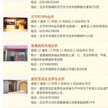
电话：010-88332445
地址：北京市西城区百万庄大街华德商都大厦地下2层
京宇轩SPA会所
9
感觉:
8
服务:
10
环境:
10
性价比:
8
综合得分:
简介：京宇轩SPA会所秉承“信誉第一，服务至上”的经营理
电话：010-85119939
地址：北京市东城区王府井大街东华购物中心4层
逸雅嫣然高端会所
9.5
感觉:
10
服务:
10
环境:
10
性价比:
8
综合得分:
简介：逸雅嫣然高端会所能使人身、心、灵达到和谐、平衡
所最好的按摩服务来回报
电话：13718803093
地址：北京市朝阳区天居园11号楼1层106室
盛世莲花足道养生会所
8.5
感觉:
8
服务:
10
环境:
8
性价比:
8
综合得分:
简介：盛世莲花足道养生会所倾力于中华五千年悠久文化遗
乐、财富和有价值的人生。
电话：010-87973860
地址：北京市大兴区庑殿路南口润星家园底商74号