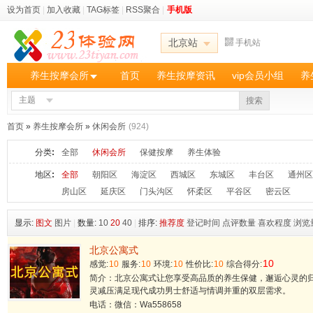
设为首页
|
加入收藏
|
TAG标签
|
RSS聚合
|
手机版
北京站
手机站
养生按摩会所
首页
养生按摩资讯
vip会员小组
养
主题
搜索
首页
»
养生按摩会所
»
休闲会所
(924)
分类
:
全部
休闲会所
保健按摩
养生体验
地区
:
全部
朝阳区
海淀区
西城区
东城区
丰台区
通州区
房山区
延庆区
门头沟区
怀柔区
平谷区
密云区
显示:
图文
图片
|
数量:
10
20
40
|
排序:
推荐度
登记时间
点评数量
喜欢程度
浏览
北京公寓式
10
感觉:
10
服务:
10
环境:
10
性价比:
10
综合得分:
简介：北京公寓式让您享受高品质的养生保健，邂逅心灵的
灵减压满足现代成功男士舒适与情调并重的双层需求。
电话：微信：Wa558658