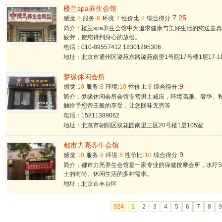
楼兰spa养生会馆
7.25
感觉:
8
服务:
6
环境:
7
性价比:
8
综合得分:
简介：楼兰spa养生会馆中为追求健康与美好生活的您送去
疲劳，使您得到身心的放松。
电话：010-89557412 18301295306
地址：北京市通州区潞苑东路潞苑南里1号院17号楼1层17-1
梦缘休闲会所
9
感觉:
10
服务:
8
环境:
10
性价比:
8
综合得分:
简介：梦缘休闲会所会馆专营男士减压，环境高雅、奢华、
触给予您帝王般的享受，让您回味无穷等
电话：15811389062
地址：北京市朝阳区双花园南里三区20号楼1层105室
都市力亮养生会馆
9
感觉:
10
服务:
8
环境:
8
性价比:
10
综合得分:
简介：都市力亮养生会馆是一家专业的保健按摩会所，水疗S
士的时尚、休闲生活的多种需求。
地址：北京市丰台区
924
1
2
3
4
5
6
7
8
9