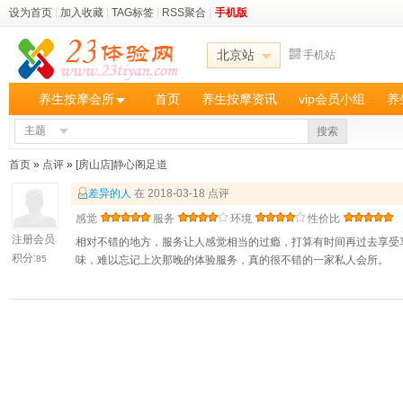
设为首页
|
加入收藏
|
TAG标签
|
RSS聚合
|
手机版
北京站
手机站
养生按摩会所
首页
养生按摩资讯
vip会员小组
养
主题
搜索
首页
»
点评
»
[房山店]静心阁足道
差异的人
在 2018-03-18 点评
感觉
服务
环境
性价比
注册会员
相对不错的地方，服务让人感觉相当的过瘾，打算有时间再过去享受
积分:
85
味，难以忘记上次那晚的体验服务，真的很不错的一家私人会所。