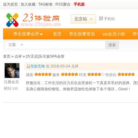
设为首页
|
加入收藏
|
TAG标签
|
RSS聚合
|
手机版
北京站
手机站
养生按摩会所
首页
养生按摩资讯
vip会员小组
养
主题
搜索
首页
»
点评
»
[方庄店]乐天族SPA会馆
无怨无悔
在 2018-03-24 点评
感觉
服务
环境
性价比
注册会员
舒服自在，工作生活的压力后在这里放松一下真是非常好的选择。漂
积分:
135
实身心都很放松愉悦。体验舒适放松也体验了各个项目，Good！