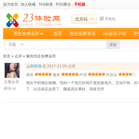
设为首页
|
加入收藏
|
TAG标签
|
RSS聚合
|
手机版
北京站
手机站
养生按摩会所
首页
养生按摩资讯
vip会员小组
养
主题
搜索
首页
»
点评
»
魅玫丝足按摩会所
轻轻地
在 2017-11-05 点评
感觉
服务
环境
性价比
注册会员
我在平时都比较懒。找到一个地方好就不愿意换地方。互动不错，价
积分:
62
了、以后就定这里了、颜值高任事好、回味无穷