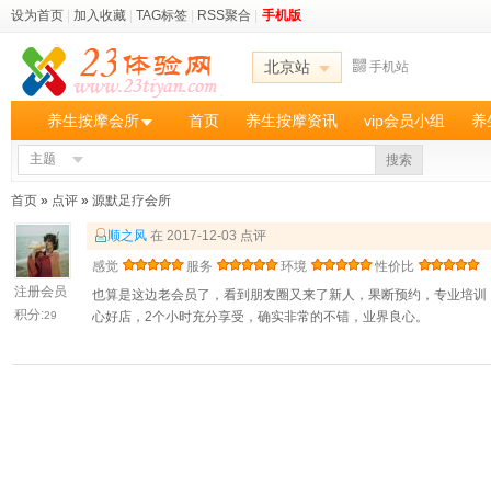
设为首页
|
加入收藏
|
TAG标签
|
RSS聚合
|
手机版
北京站
手机站
养生按摩会所
首页
养生按摩资讯
vip会员小组
养
主题
搜索
首页
»
点评
»
源默足疗会所
顺之风
在 2017-12-03 点评
感觉
服务
环境
性价比
注册会员
也算是这边老会员了，看到朋友圈又来了新人，果断预约，专业培训
积分:
29
心好店，2个小时充分享受，确实非常的不错，业界良心。