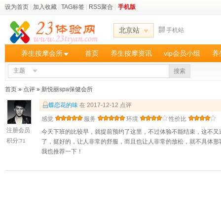
设为首页
|
加入收藏
|
TAG标签
|
RSS聚合
|
手机版
北京站
手机站
养生按摩会所
首页
养生按摩资讯
vip会员小组
养
主题
搜索
首页
»
点评
»
新悦丽spa保健会所
蝶恋花的味
在 2017-12-12 点评
感觉
服务
环境
性价比
注册会员
今天下班的比较早，就提前预约了这里，不过体验不能结束，这不又
积分:
71
了，挺好的，让人非常的舒服，而且也让人非常的放松，就不具体形
我也推荐一下！