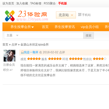
设为首页
|
加入收藏
|
TAG标签
|
RSS聚合
|
手机版
北京站
手机站
养生按摩会所
首页
养生按摩资讯
vip会员小组
养
主题
搜索
首页
»
点评
»
金源山水丝足spa会所
我是一颗草
在 2018-02-02 点评
感觉
服务
环境
性价比
注册会员
现在能找一家满意的减压会所太难了，精挑细选来了这家，果然没有
积分:
47
师项目体验得实在太好了，我俩比较投缘意犹未尽，于是又加了半小
很不错的北京丝足按摩会所