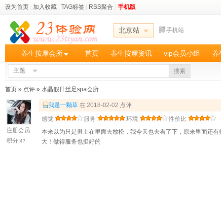
设为首页
|
加入收藏
|
TAG标签
|
RSS聚合
|
手机版
北京站
手机站
养生按摩会所
首页
养生按摩资讯
vip会员小组
养
主题
搜索
首页
»
点评
»
水晶假日丝足spa会所
我是一颗草
在 2018-02-02 点评
感觉
服务
环境
性价比
注册会员
本来以为只是男士在里面去放松，我今天也去看了下，原来里面还有
积分:
47
大！做得服务也挺好的