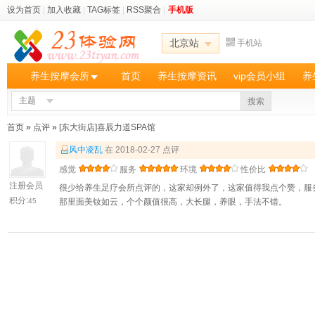
设为首页
|
加入收藏
|
TAG标签
|
RSS聚合
|
手机版
北京站
手机站
养生按摩会所
首页
养生按摩资讯
vip会员小组
养
主题
搜索
首页
»
点评
»
[东大街店]喜辰力道SPA馆
风中凌乱
在 2018-02-27 点评
感觉
服务
环境
性价比
注册会员
很少给养生足疗会所点评的，这家却例外了，这家值得我点个赞，服务
积分:
45
那里面美钕如云，个个颜值很高，大长腿，养眼，手法不错。