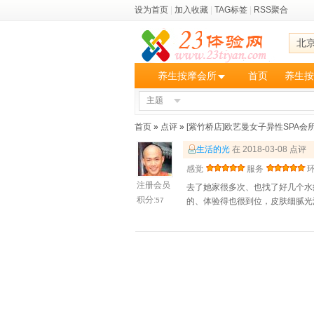
设为首页
|
加入收藏
|
TAG标签
|
RSS聚合
北
养生按摩会所
首页
养生按
主题
首页
»
点评
»
[紫竹桥店]欧艺曼女子异性SPA会
生活的光
在 2018-03-08 点评
感觉
服务
注册会员
去了她家很多次、也找了好几个水
积分:
57
的、体验得也很到位，皮肤细腻光