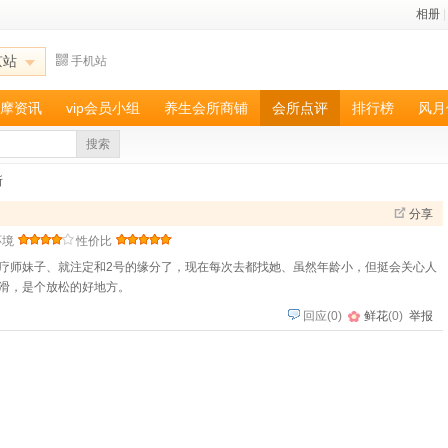
相册
|
京站
手机站
摩资讯
vip会员小组
养生会所商铺
会所点评
排行榜
风月
搜索
所
分享
环境
性价比
疗师妹子、就注定和2号的缘分了，现在每次去都找她、虽然年龄小，但挺会关心人
滑，是个放松的好地方。
回应
(
0
)
鲜花
(
0
)
举报