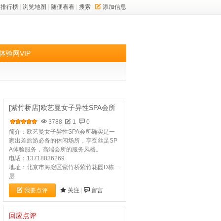
排行榜
|
浏览地图
|
随便看看
|
搜索
|
添加信息
体验网VIP
[紫竹桥店]欧艺曼女子异性SPA会所
3788
1
0
简介：欧艺曼女子异性SPA会所确实是一
家出差旅游必备的休闲场所，享受丝足SP
A体验服务，高端会所的服务风格。
电话：13718836269
地址：北京市海淀区紫竹桥紫竹花园D栋一
层
我要点评
关注
|
留言
回应点评