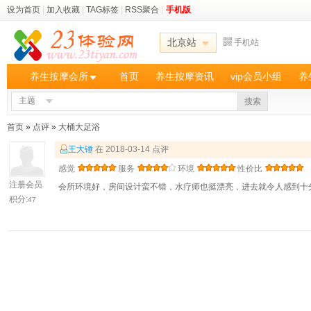
设为首页
|
加入收藏
|
TAG标签
|
RSS聚合
|
手机版
北京站
手机站
养生按摩会所
首页
养生按摩资讯
vip会员小组
养
主题
搜索
首页
»
点评
»
大桶大足浴
王大锤
在 2018-03-14 点评
感觉
服务
环境
性价比
注册会员
会所环境好，房间设计蛮不错，水疗师也挺漂亮，进去就令人感到十
积分:
47