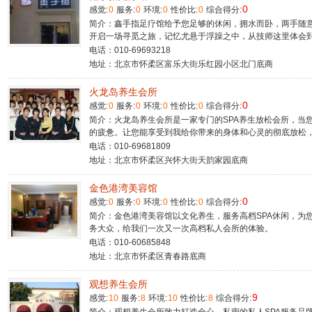
0
感觉:
0
服务:
0
环境:
0
性价比:
0
综合得分:
简介：鑫手指足疗馆给予您足够的休闲，拥水而卧，两手随
开启一场寻觅之旅，记忆尤悬于浮躁之中，从技师这里体会到
电话：010-69693218
地址：北京市怀柔区富乐大街乐红园小区北门底商
火龙岛养生会所
0
感觉:
0
服务:
0
环境:
0
性价比:
0
综合得分:
简介：火龙岛养生会所是一家专门的SPA养生放松会所，当
的疲惫。让您能享受到我给你带来的身体和心灵的彻底放松
电话：010-69681809
地址：北京市怀柔区兴怀大街天韵家园底商
金色港湾美容馆
0
感觉:
0
服务:
0
环境:
0
性价比:
0
综合得分:
简介：金色港湾美容馆以文化养生，服务高档SPA休闲，为
务大众，给我们一次又一次高档私人会所的体验。
电话：010-60685848
地址：北京市怀柔区青春路底商
观想养生会所
9
感觉:
10
服务:
8
环境:
10
性价比:
8
综合得分: