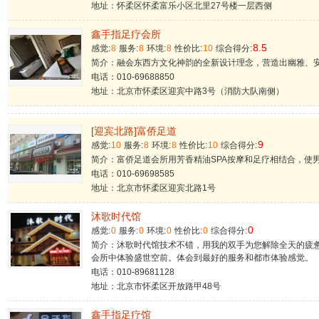
地址：怀柔区怀柔富乐小区北里27号楼一层西侧
鑫手指足疗会所
8.5
感觉:
8
服务:
8
环境:
8
性价比:
10
综合得分:
简介：融会东西方文化神韵的全新设计理念，营造出幽雅、
电话：010-69688850
地址：北京市怀柔区迎宾中路3号（消防大队南侧）
[迎宾北路]富侨足道
9
感觉:
10
服务:
8
环境:
8
性价比:
10
综合得分:
简介：富侨足道会所用芳香精油SPA按摩和足疗相结合，使
电话：010-69698585
地址：北京市怀柔区迎宾北路1号
沐歌时代馆
0
感觉:
0
服务:
0
环境:
0
性价比:
0
综合得分:
简介：沐歌时代馆技术不错，用我的双手为您解除全天的疲惫
会所中体验盛世空前。体会到最好的服务和都市体验感觉。
电话：010-89681128
地址：北京市怀柔区开放路甲48号
鑫手指足疗馆