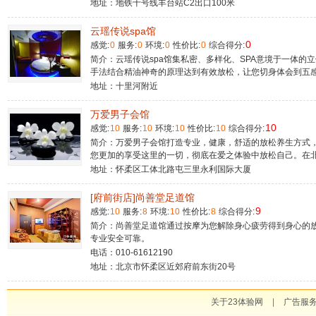
地址：地铁十号线丰台站C2出口100米
云瑶传说spa馆
0
感觉:
0
服务:
0
环境:
0
性价比:
0
综合得分:
简介：云瑶传说spa馆集私密、多样化、SPA意境于一体的
手法结合精油神奇的原理达到有效放松，让您切身体会到五
地址：十里河附近
万爱男子会馆
10
感觉:
10
服务:
10
环境:
10
性价比:
10
综合得分:
简介：万爱男子会馆打造专业，健康，舒适的放松养生方式
您更加的享受这里的一切，彻底在爱之体验中放松自己。在
地址：怀柔区工体北路屯三里永利国际大厦
[府前街店]尚善堂足道馆
9
感觉:
10
服务:
8
环境:
10
性价比:
8
综合得分:
简介：尚善堂足道馆通过按摩为您解除身心疲劳得到身心的放
专业安全可靠。
电话：010-61612190
地址：北京市怀柔区近郊府前东街20号
关于23体验网
|
广告服