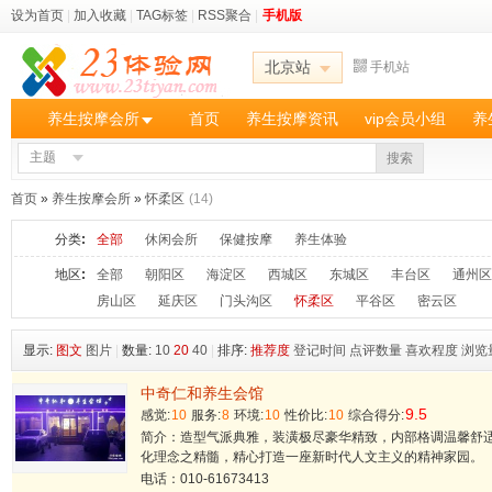
设为首页
|
加入收藏
|
TAG标签
|
RSS聚合
|
手机版
北京站
手机站
养生按摩会所
首页
养生按摩资讯
vip会员小组
养
主题
搜索
首页
»
养生按摩会所
»
怀柔区
(14)
分类
:
全部
休闲会所
保健按摩
养生体验
地区
:
全部
朝阳区
海淀区
西城区
东城区
丰台区
通州区
房山区
延庆区
门头沟区
怀柔区
平谷区
密云区
显示:
图文
图片
|
数量:
10
20
40
|
排序:
推荐度
登记时间
点评数量
喜欢程度
浏览
中奇仁和养生会馆
9.5
感觉:
10
服务:
8
环境:
10
性价比:
10
综合得分:
简介：造型气派典雅，装潢极尽豪华精致，内部格调温馨舒
化理念之精髓，精心打造一座新时代人文主义的精神家园。
电话：010-61673413