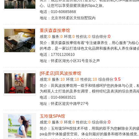
简介：观想养生会所致力打造全心、私密的私人SPA服务品
心。让您可以享受甜蜜浪漫的Spa之旅。
电话：010-60685868
地址：北京市怀柔区天恒别墅院内
重庆森森按摩馆
0
感觉:
0
服务:
0
环境:
0
性价比:
0
综合得分:
简介：重庆森森按摩馆有着“专注健康养生，用心服务”为核
的考虑，是一家以打造绿色文化品牌和服务的私人养生保健
电话：17701120610
地址：怀柔区湖光小区31号音乐之声
[怀柔店]田凤波按摩馆
9.5
感觉:
8
服务:
10
环境:
10
性价比:
10
综合得分:
简介：田凤波按摩馆用一双手和情感呵护您的身体与心灵，精
为精英人士打造的及养生调理，模特经纪及表演的综合类高
电话：010-69683521
地址：怀柔区迎宾中路甲27号
玉玲珑SPA馆
0
感觉:
0
服务:
0
环境:
0
性价比:
0
综合得分:
简介：玉玲珑SPA馆技术不错，用我的双手为您解除全天的
pa会所中体验盛世空前。体会到最好的服务和都市体验感觉