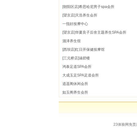
[朝阳区店]希思哈尼男子spa会所
[望京店]天浩养生会所
一指好按摩中心
[望京店]华夏良子后舍主题养生SPA会所
涸泽养生馆
[西坝店]红日开保健按摩馆
[三元桥店]涵碧楼
鸿泰足道SPA会所
大成玉足SPA足道会所
逍遥阁休闲会所
如玉阁养生会所
23体验网免