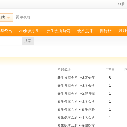
相册
|
京站
手机站
摩资讯
vip会员小组
养生会所商铺
会所点评
排行榜
风月
搜索
所属板块
点评量
养生按摩会所
>
休闲会所
8
养生按摩会所
>
休闲会所
1
养生按摩会所
>
保健按摩
1
养生按摩会所
>
休闲会所
1
养生按摩会所
>
养生体验
1
养生按摩会所
>
休闲会所
1
养生按摩会所
>
保健按摩
1