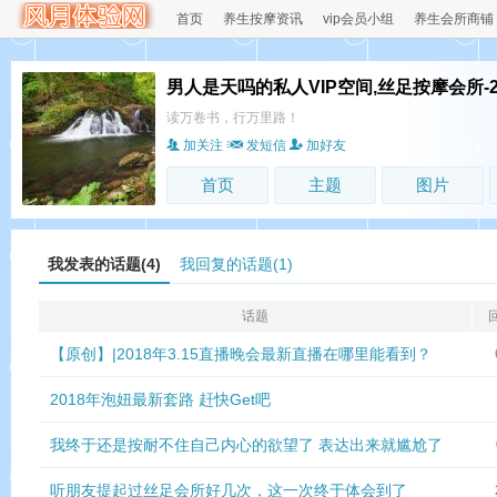
首页
养生按摩资讯
vip会员小组
养生会所商铺
男人是天吗的私人VIP空间,丝足按摩会所-
读万卷书，行万里路！
加关注
发短信
加好友
首页
主题
图片
我发表的话题(4)
我回复的话题(1)
话题
【原创】|2018年3.15直播晚会最新直播在哪里能看到？
2018年泡妞最新套路 赶快Get吧
我终于还是按耐不住自己内心的欲望了 表达出来就尴尬了
听朋友提起过丝足会所好几次，这一次终于体会到了