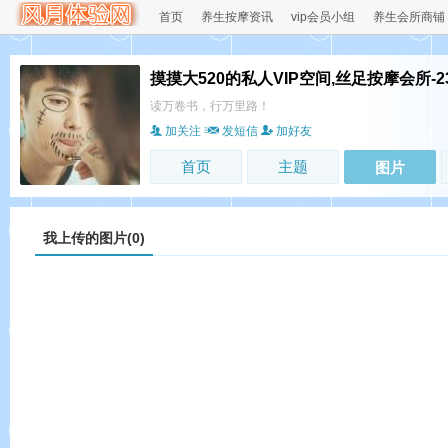
首页
养生按摩资讯
vip会员小组
养生会所商铺
摸摸大520的私人VIP空间,丝足按摩会所-
读万卷书，行万里路！
加关注
发短信
加好友
首页
主题
图片
我上传的图片(0)