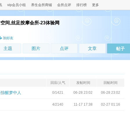
讯
vip会员小组
养生会所商铺
会所点评
排行榜
更多
P空间,丝足按摩会所-23体验网
！
加好友
主题
图片
点评
文章
帖子
回应/人气
发帖时间
回帖时间
语惊醒梦中人
0/1421
06-28 23:02
06-28 23:02
4/2140
11-17 17:38
02-27 01:16