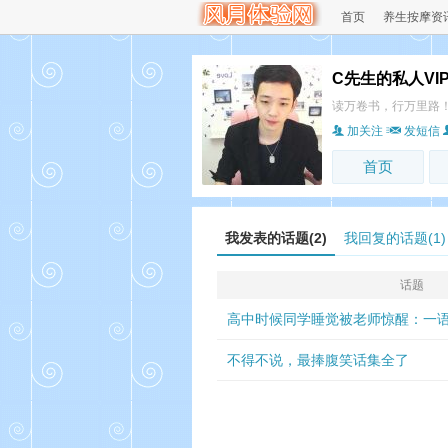
首页
养生按摩资
C先生的私人VI
读万卷书，行万里路
加关注
发短信
首页
我发表的话题(2)
我回复的话题(1)
话题
高中时候同学睡觉被老师惊醒：一
不得不说，最捧腹笑话集全了