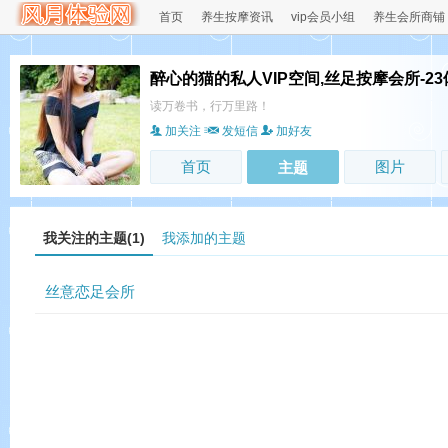
首页
养生按摩资讯
vip会员小组
养生会所商铺
醉心的猫的私人VIP空间,丝足按摩会所-2
读万卷书，行万里路！
加关注
发短信
加好友
首页
图片
主题
我关注的主题(1)
我添加的主题
丝意恋足会所