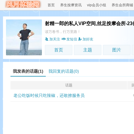
首页
养生按摩资讯
vip会员小组
养生会所商铺
射精一郎的私人VIP空间,丝足按摩会所-2
读万卷书，行万里路！
加关注
发短信
加好友
首页
主题
图片
我发表的话题(1)
我回复的话题(0)
话题
老公吃饭时候只吃辣椒，还敢撩服务员