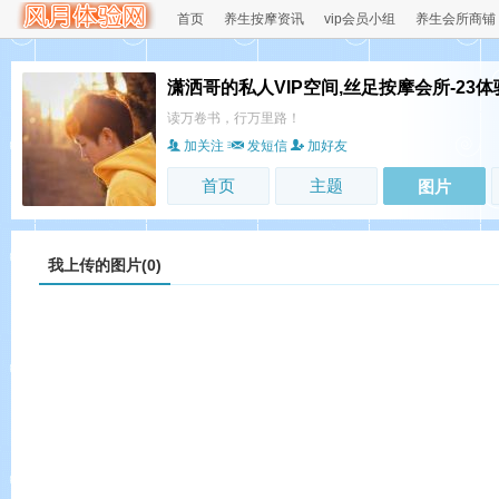
首页
养生按摩资讯
vip会员小组
养生会所商铺
潇洒哥的私人VIP空间,丝足按摩会所-23体
读万卷书，行万里路！
加关注
发短信
加好友
首页
主题
图片
我上传的图片(0)