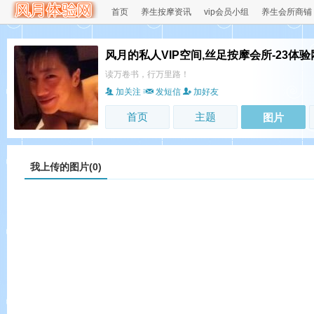
首页
养生按摩资讯
vip会员小组
养生会所商铺
风月的私人VIP空间,丝足按摩会所-23体验
读万卷书，行万里路！
加关注
发短信
加好友
首页
主题
图片
我上传的图片(0)