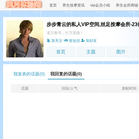
首页
养生按摩资讯
vip会员小组
养生会所商铺
步步青云的私人VIP空间,丝足按摩会所-2
读万卷书，行万里路！
加关注
发短信
加好友
首页
主题
图片
我发表的话题(0)
我回复的话题(0)
话题
回应/人气
发帖时间