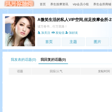
首页
养生按摩资讯
vip会员小组
养生会所商铺
A微笑生活的私人VIP空间,丝足按摩会所-
读万卷书，行万里路！
加关注
发短信
加好友
首页
主题
图片
我发表的话题(0)
我回复的话题(0)
话题
回应/人气
发帖时间