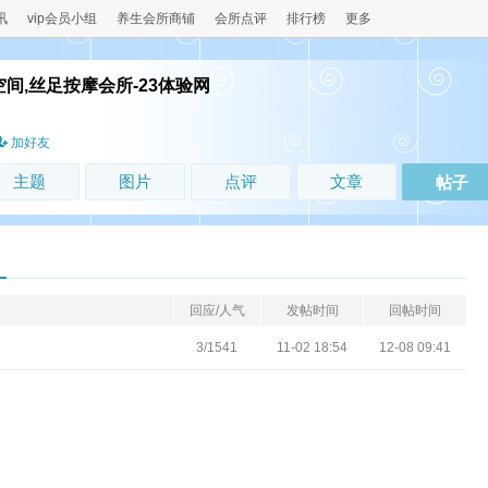
讯
vip会员小组
养生会所商铺
会所点评
排行榜
更多
空间,丝足按摩会所-23体验网
！
加好友
主题
图片
点评
文章
帖子
回应/人气
发帖时间
回帖时间
？
3/1541
11-02 18:54
12-08 09:41