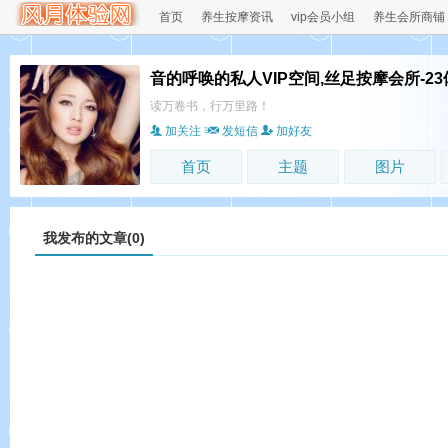
首页
养生按摩资讯
vip会员小组
养生会所商铺
音的呼唤的私人VIP空间,丝足按摩会所-2
读万卷书，行万里路！
加关注
发短信
加好友
首页
主题
图片
我发布的文章(0)