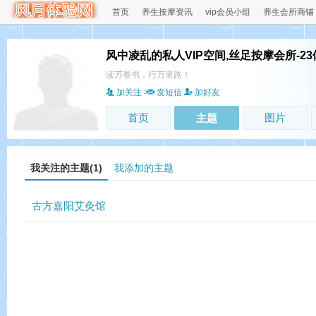
首页
养生按摩资讯
vip会员小组
养生会所商铺
风中凌乱的私人VIP空间,丝足按摩会所-2
读万卷书，行万里路！
加关注
发短信
加好友
首页
图片
主题
我关注的主题(1)
我添加的主题
古方嘉阳艾灸馆