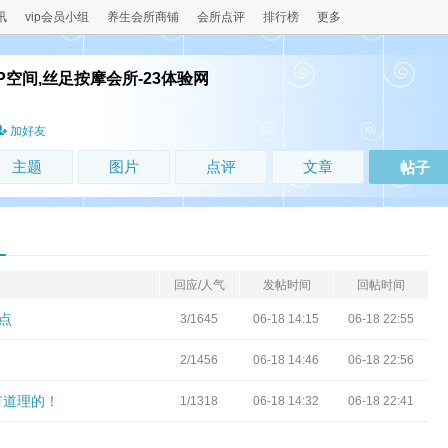
讯
vip会员小组
养生会所商铺
会所点评
排行榜
更多
P空间,丝足按摩会所-23体验网
！
加好友
主题
图片
点评
文章
帖子
回应/人气
发帖时间
回帖时间
点
3/1645
06-18 14:15
06-18 22:55
2/1456
06-18 14:46
06-18 22:56
有道理的！
1/1318
06-18 14:32
06-18 22:41