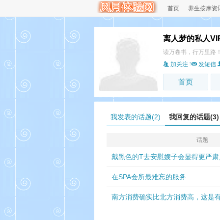
首页
养生按摩资
离人梦的私人VI
读万卷书，行万里路
加关注
发短信
首页
我发表的话题(2)
我回复的话题(3)
话题
戴黑色的T去安慰嫂子会显得更严肃
在SPA会所最难忘的服务
南方消费确实比北方消费高，这是