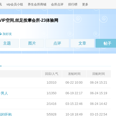
讯
vip会员小组
养生会所商铺
会所点评
排行榜
更多
IP空间,丝足按摩会所-23体验网
！
加好友
主题
图片
点评
文章
帖子
回应/人气
发帖时间
回帖时间
1/2010
06-22 10:00
06-24 15:21
个男人
1/1350
06-19 22:17
06-24 15:19
2/1416
03-15 22:46
06-24 14:42
网的怀抱
5/5928
10-18 18:49
03-15 22:54