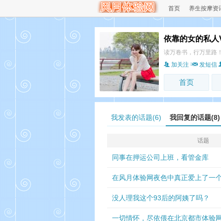
首页
养生按摩资
依靠的女的私人V
读万卷书，行万里路
加关注
发短信
首页
我发表的话题(6)
我回复的话题(8)
话题
同事在押运公司上班，看管金库
在风月体验网夜色中真正爱上了一
没人理我这个93后的阿姨了吗？
一切情怀，尽依偎在北京都市体验