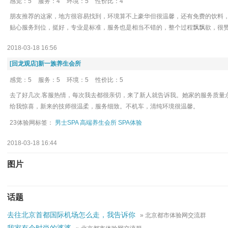
感觉：5
服务：4
环境：5
性价比：4
朋友推荐的这家，地方很容易找到，环境算不上豪华但很温馨，还有免费的饮料
贴心服务到位，挺好，专业是标准，服务也是相当不错的，整个过程飘飘欲，很
2018-03-18 16:56
[回龙观店]新一族养生会所
感觉：5
服务：5
环境：5
性价比：5
去了好几次.客服热情，每次我去都很亲切，来了新人就告诉我。她家的服务质量
给我惊喜，新来的技师很温柔，服务细致。不机车，清纯环境很温馨。
23体验网标签：
男士SPA
高端养生会所
SPA体验
2018-03-18 16:44
图片
话题
去往北京首都国际机场怎么走，我告诉你
» 北京都市体验网交流群