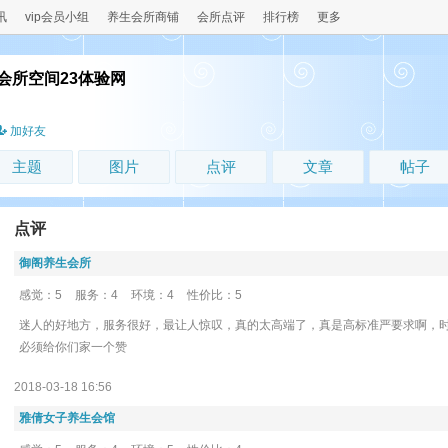
讯
vip会员小组
养生会所商铺
会所点评
排行榜
更多
会所空间23体验网
！
加好友
主题
图片
点评
文章
帖子
点评
御阁养生会所
感觉：5
服务：4
环境：4
性价比：5
迷人的好地方，服务很好，最让人惊叹，真的太高端了，真是高标准严要求啊，
必须给你们家一个赞
2018-03-18 16:56
雅倩女子养生会馆