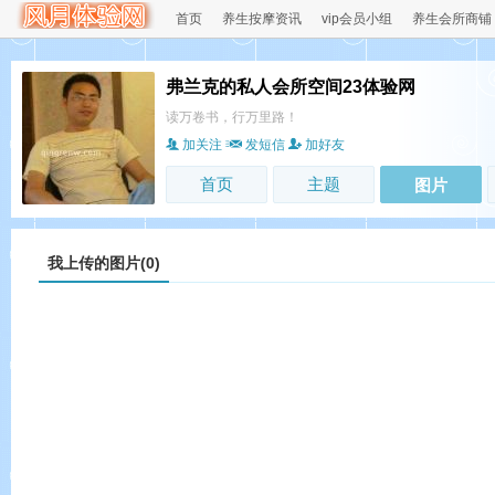
首页
养生按摩资讯
vip会员小组
养生会所商铺
弗兰克的私人会所空间23体验网
读万卷书，行万里路！
加关注
发短信
加好友
首页
主题
图片
我上传的图片(0)