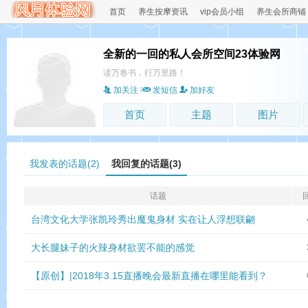
首页
养生按摩资讯
vip会员小组
养生会所商铺
全新的一回的私人会所空间23体验网
读万卷书，行万里路！
加关注
发短信
加好友
首页
主题
图片
我发表的话题(2)
我回复的话题(3)
话题
台湾文化大学张凯玲秀出魔鬼身材 实在让人浮想联翩
大长腿妹子的火辣身材欲罢不能的感觉
【原创】|2018年3.15直播晚会最新直播在哪里能看到？