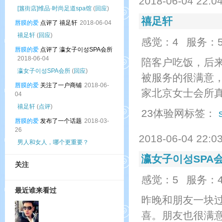
2018-06-04 22:0
[簋街店]维品·时尚足道spa馆
(
回应
)
禧足轩
唇膜的爱
点评了 禧足轩
2018-06-04
禧足轩
(
回应
)
感觉：4
服务：
唇膜的爱
点评了 瀛女子이성SPA会所
2018-06-04
陪客户吃饭，后
瀛女子이성SPA会所
(
回应
)
被服务的很满意
唇膜的爱
关注了一户商铺
2018-06-
家北京女士会所
04
禧足轩
(
点评
)
23体验网标签：
唇膜的爱
发布了一个话题
2018-03-
26
2018-06-04 22:0
男人和女人，哪个更重要？
瀛女子이성SPA
关注
感觉：5
服务：
最近谁来看过
昨晚和朋友一块
喜。朋友也很满