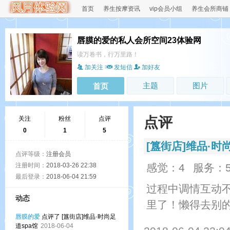
首页
养生按摩资讯
vip会员小组
养生会所商铺
唇膜的爱的私人会所空间23体验网
读万卷书，行万里路！
加关注
发短信
加好友
主题
图片
首页
点评
关注
粉丝
点评
0
1
5
[簋街店]维品·时
点评等级：
注册会员
注册时间：
2018-03-26 22:38
感觉：4
服务：
最后登录：
2018-06-04 21:59
过程中调情互动
动态
里了！懒得去别
唇膜的爱
点评了 [簋街店]维品·时尚足
道spa馆
2018-06-04