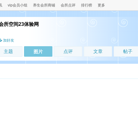
讯
vip会员小组
养生会所商铺
会所点评
排行榜
更多
会所空间23体验网
！
加好友
主题
点评
文章
帖子
图片