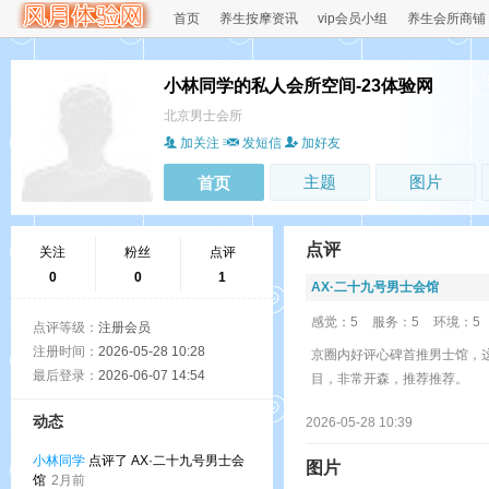
首页
养生按摩资讯
vip会员小组
养生会所商铺
小林同学的私人会所空间-23体验网
北京男士会所
加关注
发短信
加好友
主题
图片
首页
点评
关注
粉丝
点评
0
0
1
AX·二十九号男士会馆
感觉：5
服务：5
环境：5
点评等级：
注册会员
注册时间：
2026-05-28 10:28
京圈内好评心碑首推男士馆，这
最后登录：
2026-06-07 14:54
目，非常开森，推荐推荐。
动态
2026-05-28 10:39
小林同学
点评了 AX·二十九号男士会
图片
馆
2月前