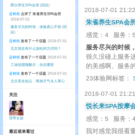
爵尔养生SPA会馆
(
回应
)
2018-07-01 21:2
是树根
点评了 朱雀养生SPA会所
2018-07-01
朱雀养生SPA会
服务尽兴的时候，体验真心不错
(
回
应
)
感觉：4
服务：
是树根
发布了一个话题
2018-07-01
服务尽兴的时候
北京现在有什么放松的方式吗？
很久没碰上服务
是树根
发布了一个话题
2018-07-01
的美感啊。服务
工体组团嗨翻天，你在哪里
是树根
发布了一个话题
2018-07-01
23体验网标签：
北京美女如云，唯独天气令人寒心
2018-07-01 21:2
关注
悦长来SPA按摩
感觉：5
服务：
背带女孩
dsfsdfsdf
我对感觉我很看
最近谁来看过