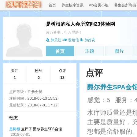
首页
养生按摩资讯
vip会员小组
养生会所商铺
是树根的私人会所空间23体验网
读万卷书，行万里路！
加关注
发短信
加好友
主题
图片
首页
点评
关注
粉丝
点评
1
0
12
爵尔养生SPA会
点评等级：
注册会员
注册时间：
2018-05-13 15:52
感觉：5
服务：
最后登录：
2018-07-01 17:12
水疗师质量还是
动态
主要是质量好，
是树根
点评了 爵尔养生SPA会馆
想都是蛮舒服的
2018-07-01