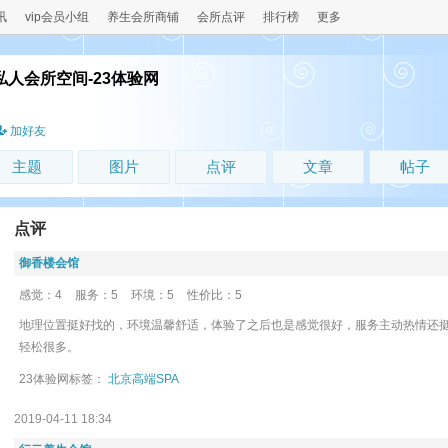
讯
vip会员小组
养生会所商铺
会所点评
排行榜
更多
私人会所空间-23体验网
！
加好友
主题
图片
点评
文章
帖子
点评
御香楼会馆
感觉：4
服务：5
环境：5
性价比：5
地理位置挺好找的，环境温馨舒适，体验了之后也是感觉很好，服务主动热情还
轻松很多。
23体验网标签：
北京高端SPA
2019-04-11 18:34