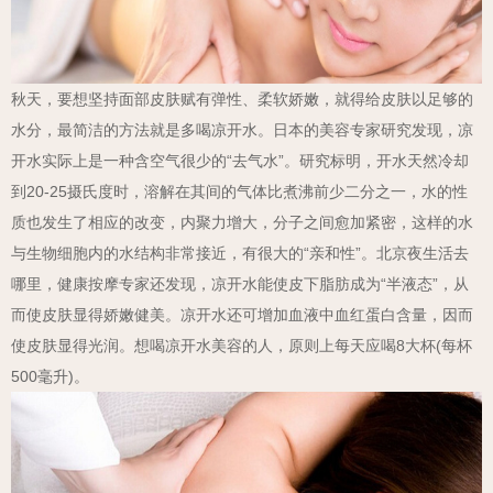
秋天，要想坚持面部皮肤赋有弹性、柔软娇嫩，就得给皮肤以足够的
水分，最简洁的方法就是多喝凉开水。日本的美容专家研究发现，凉
开水实际上是一种含空气很少的“去气水”。研究标明，开水天然冷却
到20-25摄氏度时，溶解在其间的气体比煮沸前少二分之一，水的性
质也发生了相应的改变，内聚力增大，分子之间愈加紧密，这样的水
与生物细胞内的水结构非常接近，有很大的“亲和性”。北京夜生活去
哪里，健康按摩专家还发现，凉开水能使皮下脂肪成为“半液态”，从
而使皮肤显得娇嫩健美。凉开水还可增加血液中血红蛋白含量，因而
使皮肤显得光润。想喝凉开水美容的人，原则上每天应喝8大杯(每杯
500毫升)。