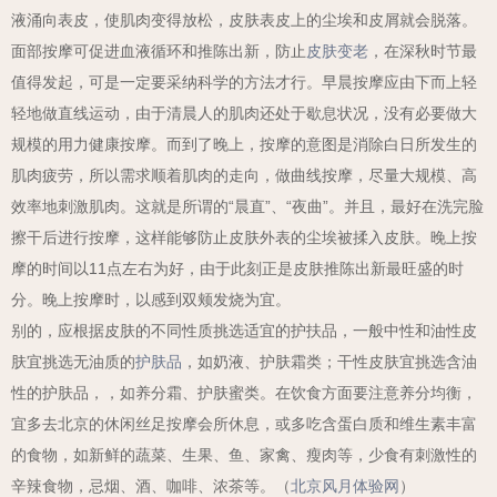
液涌向表皮，使肌肉变得放松，皮肤表皮上的尘埃和皮屑就会脱落。
面部按摩可促进血液循环和推陈出新，防止
皮肤变老
，在深秋时节最
值得发起，可是一定要采纳科学的方法才行。早晨按摩应由下而上轻
轻地做直线运动，由于清晨人的肌肉还处于歇息状况，没有必要做大
规模的用力健康按摩。而到了晚上，按摩的意图是消除白日所发生的
肌肉疲劳，所以需求顺着肌肉的走向，做曲线按摩，尽量大规模、高
效率地刺激肌肉。这就是所谓的“晨直”、“夜曲”。并且，最好在洗完脸
擦干后进行按摩，这样能够防止皮肤外表的尘埃被揉入皮肤。晚上按
摩的时间以11点左右为好，由于此刻正是皮肤推陈出新最旺盛的时
分。晚上按摩时，以感到双颊发烧为宜。
别的，应根据皮肤的不同性质挑选适宜的护扶品，一般中性和油性皮
肤宜挑选无油质的
护肤品
，如奶液、护肤霜类；干性皮肤宜挑选含油
性的护肤品，，如养分霜、护肤蜜类。在饮食方面要注意养分均衡，
宜多去北京的休闲丝足按摩会所休息，或多吃含蛋白质和维生素丰富
的食物，如新鲜的蔬菜、生果、鱼、家禽、瘦肉等，少食有刺激性的
辛辣食物，忌烟、酒、咖啡、浓茶等。（
北京风月体验网
）