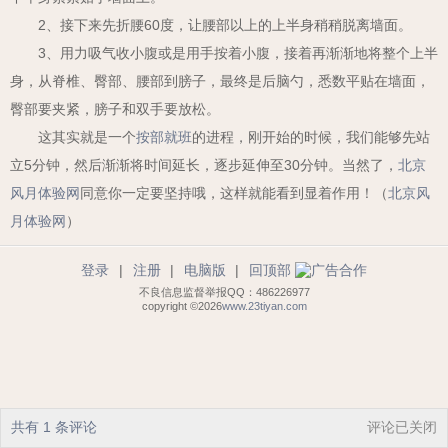
2、接下来先折腰60度，让腰部以上的上半身稍稍脱离墙面。
3、用力吸气收小腹或是用手按着小腹，接着再渐渐地将整个上半
身，从脊椎、臀部、腰部到膀子，最终是后脑勺，悉数平贴在墙面，
臀部要夹紧，膀子和双手要放松。
这其实就是一个
按部就班
的进程，刚开始的时候，我们能够先站
立5分钟，然后渐渐将时间延长，逐步延伸至30分钟。当然了，
北京
风月体验网
同意你一定要坚持哦，这样就能看到显着作用！（
北京风
月体验网
）
登录
|
注册
|
电脑版
|
回顶部
不良信息监督举报QQ：486226977
copyright ©2026
www.23tiyan.com
共有 1 条评论
评论已关闭