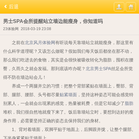
后退
男士SPA会所提醒站立墙边能瘦身，你知道吗
23体验网
2018-03-19 23:08
之前在
北京风月体验网
有听说每天靠墙站立就能瘦身，那这里有
什么科学道理呢？又该怎么做呢？
假如我们每天饭后都坐在那不动，
那么我们吃进去的食物，其实是会很快被吸收转化为脂肪，囤积在腰
臀，久而久之就会发福。
那到底该咋办呢？
北京男士SPA
丝足会所觉
得不防在墙边站会儿！
养成一个两腿并立的习惯：
把整个背部紧贴在墙面上，臀部、背
部、腿部、腰部、头号都尽量
贴紧墙面
，
坚持这种姿态可能会感觉特
别累人，一会就会出现累的感觉，热量被耗费，但是它却减少了
脂肪
堆积，我们很自然地
就瘦下来了。
饭后靠墙站立时，要想到达好的瘦
身作用，必需要坚持正确的姿态去保持我们的身材。
1、背对着墙面，双脚平贴于地面上，后脚跟并拢，让整个腿部、
下半身紧紧贴于墙面上。