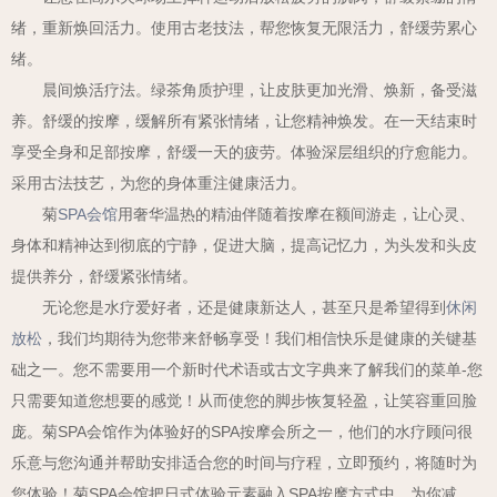
绪，重新焕回活力。使用古老技法，帮您恢复无限活力，舒缓劳累心
绪。
晨间焕活疗法。绿茶角质护理，让皮肤更加光滑、焕新，备受滋
养。舒缓的按摩，缓解所有紧张情绪，让您精神焕发。在一天结束时
享受全身和足部按摩，舒缓一天的疲劳。体验深层组织的疗愈能力。
采用古法技艺，为您的身体重注健康活力。
菊
SPA
会馆
用奢华温热的精油伴随着按摩在额间游走，让心灵、
身体和精神达到彻底的宁静，促进大脑，提高记忆力，为头发和头皮
提供养分，舒缓紧张情绪。
无论您是水疗爱好者，还是健康新达人，甚至只是希望得到
休闲
放松
，我们均期待为您带来舒畅享受！我们相信快乐是健康的关键基
础之一。您不需要用一个新时代术语或古文字典来了解我们的菜单-您
只需要知道您想要的感觉！从而使您的脚步恢复轻盈，让笑容重回脸
庞。菊SPA会馆作为体验好的SPA按摩会所之一，他们的水疗顾问很
乐意与您沟通并帮助安排适合您
的时间与疗程，立即预约，将随时为
您体验！
菊SPA会馆把日式体验元素融入SPA按摩方式中，为你减