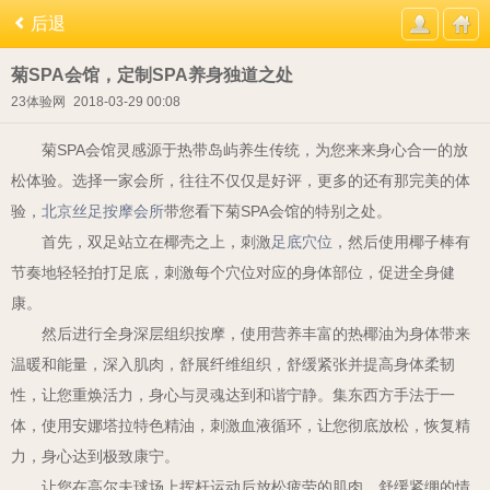
后退
菊SPA会馆，定制SPA养身独道之处
23体验网
2018-03-29 00:08
菊
SPA
会馆灵感源于热带岛屿养生传统，为您来来身心合一的放
松体验。选择一家会所，往往不仅仅是好评，更多的还有那完美的体
验，
北京丝足按摩会所
带您看下菊
SPA
会馆的特别之处。
首先，双足站立在椰壳之上，刺激
足底穴位
，然后使用椰子棒有
节奏地轻轻拍打足底，刺激每个穴位对应的身体部位，促进全身健
康。
然后进行全身深层组织按摩，使用营养丰富的热椰油为身体带来
温暖和能量，深入肌肉，舒展纤维组织，舒缓紧张并提高身体柔韧
性，让您重焕活力，身心与灵魂达到和谐宁静。集东西方手法于一
体，使用安娜塔拉特色精油，刺激血液循环，让您彻底放松，恢复精
力，身心达到极致康宁。
让您在高尔夫球场上挥杆运动后放松疲劳的肌肉，舒缓紧绷的情