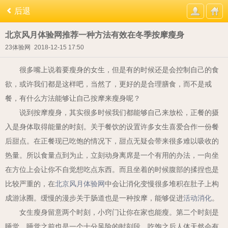
后退
北京风月体验网推荐一种方法有效在冬季按摩瘦身
23体验网
2018-12-15 17:50
很多嘴上说着要瘦身的女生，但是有的时候还是会控制自己的食
欲，或许我们都是这样吧，当然了，更好的是合理膳食，而不是戒
餐，有什么方法能够让自己按摩来瘦身呢？
说到按摩瘦身，其实很多时候我们都能够自己来放松，正餐的摄
入是身体取得能量的时刻。关于餐饮的设置许多女生喜爱合作一份餐
后甜点。在正餐现已吃饱的情况下，甜点无疑会带来很多难以吸收的
热量。所以食量点到为止，立刻动身离席是一个有用的办法，一向坐
在方位上会让你不自觉想吃点东西。而且坐着的时候腹部的揉捏也是
比较严重的，在
北京风月体验网
中会让消化变慢很多堆积在肚子上构
成游泳圈。缓慢的漫步关于肠道也是一种按摩，能够促进
活动消化
。
女生瘦身留意两个时刻，小窍门让你在家也能瘦。第二个时刻是
睡觉，睡觉之前也是一个十分风险的时刻段，吃饱之后人体天然会有