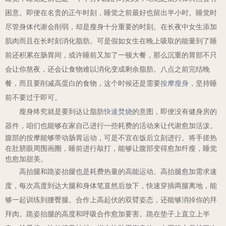
困意。即便在名贵的正午时刻，睡觉之前最好也留出半小时。睡觉时
尽管身体代谢会削弱，却是瘦身十分重要的时刻。在长夜中女生添加
肌肉而且在长时刻消化脂肪。可是假如女生在晚上吸取的能量到了睡
前还积累在肠胃间，或许睡前又加了一顿大餐，那么沉重的胃部不只
会让你熬夜，还会让食物难以消化变成剩余脂肪。八点之前完结晚
餐，而且要削减高蛋白的食物，这个时候还是需要
按摩瘦身
，坚持睡
前不要过于即可。
瘦身终究就是要到达让脂肪
快速焚烧
的意图，即便没有健身房的
器件，咱们也能够在家自己进行一些耗费的活动来让代谢愈加活泼。
腹部的按摩能够带动肠胃运动，可是不宜在饭后立刻进行。将手搓热
在肚脐眼周围画圈，睡前进行敲打，能够让腹部变得愈加纤瘦，睡觉
也愈加甜美。
高抬腿和跪姿抬腿也是耗费热量的高能运动。高抬腿愈加需求速
度，每次高度到达大腿和身体笔直然后放下，快速穿插两腿离地，能
够一起训练到腰臀腿。合作上高起伏的双臂姿态，还能够消掉你的拜
拜肉。跪姿抬腿的高度和呼吸合作愈加要害。跪在垫子上直立上半