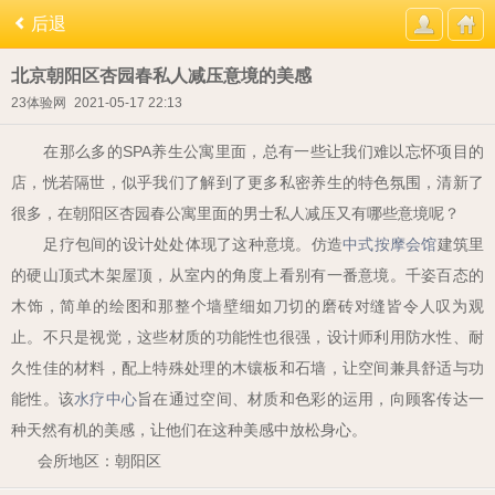
后退
北京朝阳区杏园春私人减压意境的美感
23体验网
2021-05-17 22:13
在那么多的
SPA
养生公寓里面，总有一些让我们难以忘怀项目的
店，恍若隔世，似乎我们了解到了更多私密养生的特色氛围，清新了
很多，在朝阳区杏园春公寓里面的男士私人减压又有哪些意境呢？
足疗包间的设计处处体现了这种意境。仿造
中式按摩会馆
建筑里
的硬山顶式木架屋顶，从室内的角度上看别有一番意境。千姿百态的
木饰，简单的绘图和那整个墙壁细如刀切的磨砖对缝皆令人叹为观
止。不只是视觉，这些材质的功能性也很强，设计师利用防水性、耐
久性佳的材料，配上特殊处理的木镶板和石墙，让空间兼具舒适与功
能性。该
水疗中心
旨在通过空间、材质和色彩的运用，向顾客传达一
种天然有机的美感，让他们在这种美感中放松身心。
会所地区：朝阳区