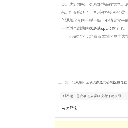
灵。达到放松、会所坏境高端大气。
来。灯光暗淡了，音乐变得分外轻柔
普通却珍贵的一呼一吸，心情异常平
一丝适合慰藉的
家庭式
spa
会馆
了吧。
会馆地区：北京市西城区阜内大
上一篇：
北京朝阳区玫瑰家庭式公寓妩媚优雅
对不起，您所在的会员组没有评论权限。
网友评论