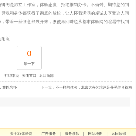
唐御阁
是独立工作室，体验态度、拒绝推销办卡。不偷钟、期待您的到
，灵魂和身体都获得了彻底的放松，让人怀着满满的虔诚去享受这人间
静，带着一丝惬意舒展开来，纵使再回味也从都市体验网的喧嚣中找到
街附近
0
顶一下
打印本页
关闭窗口
返回顶部
，难以忘怀
下一篇：
不一样的体验，北京大兴艺境沐足寻觅佳音祝福
关于23体验网
|
广告服务
|
服务条款
|
网站地图
|
返回顶部