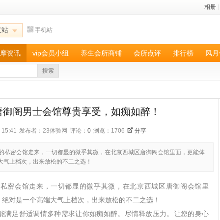
相册
|
京站
手机站
摩资讯
vip会员小组
养生会所商铺
会所点评
排行榜
风月
搜索
唐御阁男士会馆尊贵享受，如痴如醉！
15:41
发布者：23体验网
评论：
0
浏览：1706
分享
前的私密会馆走来，一切都显的微乎其微，在北京西城区唐御阁会馆里面，更能体
大气上档次，出来放松的不二之选！
的私密会馆走来，一切都显的微乎其微，在北京西城区唐御阁会馆里
，绝对是一个高端大气上档次，出来放松的不二之选！
能满足舒适调情多种需求让你如痴如醉。尽情释放压力。让您的身心