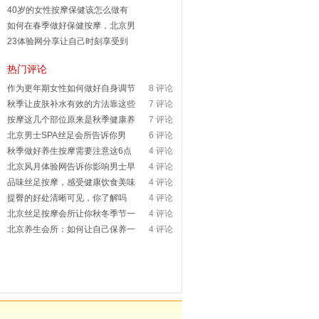
40岁的女性按摩保健该怎么做有
如何在春季做好保健按摩，北京男
23体验网分享让自己时刻享受到
热门评论
作为更年期女性如何做好自身调节
8 评论
秋季让皮肤补水有效的方法靠这些
7 评论
按摩这几个部位原来是秋季健康养
7 评论
北京男士SPA丝足会所告诉你男
6 评论
秋季做好养生按摩需要注意这6点
4 评论
北京风月体验网告诉你影响男士早
4 评论
品味丝足按摩，感受健康饮食美味
4 评论
提臀的好处清晰可见，你了解吗
4 评论
北京丝足按摩会所让你秋冬季节一
4 评论
北京养生会所：如何让自己保养一
4 评论