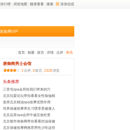
排行榜
|
浏览地图
|
随便看看
|
搜索
|
添加信息
体验网VIP
|
首页
|
相册
|
留言
|
详情
|
点评
|
资讯
唐御阁男士会馆
2
点评,
0
留言,
2326
浏览
头条推荐
三里屯spa会所给我们带来的穴
北京玩耍论坛带你看看女性瑜伽精
发挥北京精油spa按摩优势作用
培养保健按摩养生习惯享受健康人
北京品茶spa会所中减压放松更
北京都市体验网带你看看控油保健
北京保健按摩网推荐男性少吃这些