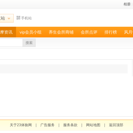
相册
|
京站
手机站
摩资讯
vip会员小组
养生会所商铺
会所点评
排行榜
风月
搜索
关于23体验网
|
广告服务
|
服务条款
|
网站地图
|
返回顶部