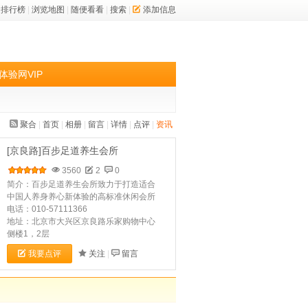
排行榜
|
浏览地图
|
随便看看
|
搜索
|
添加信息
体验网VIP
聚合
|
首页
|
相册
|
留言
|
详情
|
点评
|
资讯
[京良路]百步足道养生会所
3560
2
0
简介：百步足道养生会所致力于打造适合
中国人养身养心新体验的高标准休闲会所
电话：010-57111366
地址：北京市大兴区京良路乐家购物中心
侧楼1，2层
我要点评
关注
|
留言