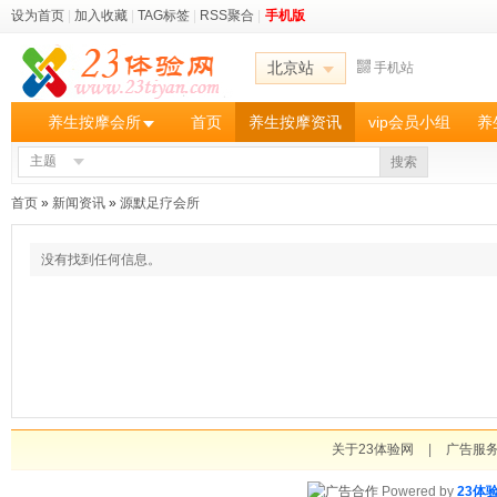
设为首页
|
加入收藏
|
TAG标签
|
RSS聚合
|
手机版
北京站
手机站
养生按摩会所
首页
养生按摩资讯
vip会员小组
养
主题
搜索
首页
»
新闻资讯
»
源默足疗会所
没有找到任何信息。
关于23体验网
|
广告服
Powered by
23体