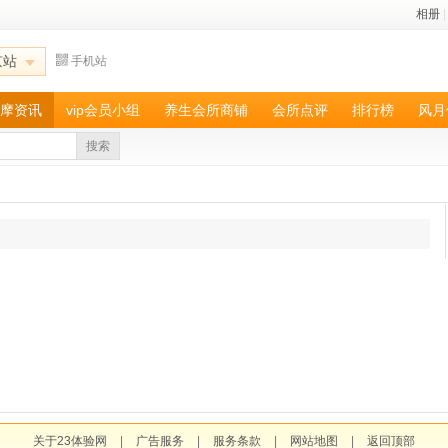
相册
|
京站
手机站
摩资讯
vip会员小组
养生会所商铺
会所点评
排行榜
风月
搜索
关于23体验网
|
广告服务
|
服务条款
|
网站地图
|
返回顶部