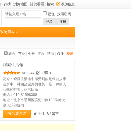
排行榜
|
浏览地图
|
随便看看
|
搜索
|
添加信息
记住
找回密码
登录
注册
体验网VIP
聚合
|
首页
|
相册
|
留言
|
详情
|
点评
|
资讯
煌庭生活馆
3244
3
0
简介：煌庭生活馆中感受到的是保健按摩
会所中一种幽染尘外的唯美，是一种摄人
心魄的唯美，荡气回肠
电话：010-81598388
地址：北京市通州区滨河中路108号健龙
森俱乐部院内
我要点评
关注
|
留言