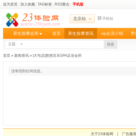
设为首页
|
加入收藏
|
TAG标签
|
RSS聚合
|
手机版
北京站
手机站
养生按摩会所
首页
养生按摩资讯
vip会员小组
养
主题
搜索
首页
»
新闻资讯
»
[大屯店]悠悠百乐SPA足浴会所
没有找到任何信息。
关于23体验网
|
广告服