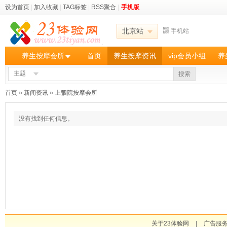
设为首页
|
加入收藏
|
TAG标签
|
RSS聚合
|
手机版
北京站
手机站
养生按摩会所
首页
养生按摩资讯
vip会员小组
养
主题
搜索
首页
»
新闻资讯
»
上驷院按摩会所
没有找到任何信息。
关于23体验网
|
广告服