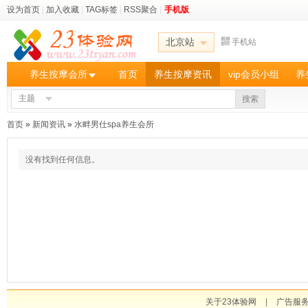
设为首页
|
加入收藏
|
TAG标签
|
RSS聚合
|
手机版
北京站
手机站
养生按摩会所
首页
养生按摩资讯
vip会员小组
养
主题
搜索
首页
»
新闻资讯
»
水畔男仕spa养生会所
没有找到任何信息。
关于23体验网
|
广告服