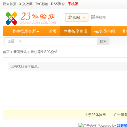
设为首页
|
加入收藏
|
TAG标签
|
RSS聚合
|
手机版
北京站
手机站
养生按摩会所
首页
养生按摩资讯
vip会员小组
养
主题
搜索
首页
»
新闻资讯
»
爵尔养生SPA会馆
没有找到任何信息。
关于23体验网
|
广告服
Powered by
23体