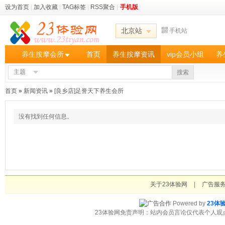
设为首页
|
加入收藏
|
TAG标签
|
RSS聚合
|
手机版
北京站
手机站
养生按摩会所
首页
养生按摩资讯
vip会员小组
养
主题
搜索
首页
»
新闻资讯
»
[良乡店]足誉天下养生会所
没有找到任何信息。
关于23体验网
|
广告服
Powered by
23体
23体验网免责声明：站内会员言论仅代表个人